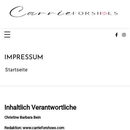
Zum
Inhalt
springen
Carrieforshoes
Fashion & Lifestye Blog
IMPRESSUM
Startseite
Inhaltlich Verantwortliche
Christine Barbara Bein
Redaktion: www.carrieforshoes.com