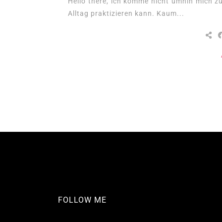
Hello there, ich komme nicht umhin mich zu
Alltag praktizieren kann. Kaum...
FOLLOW ME