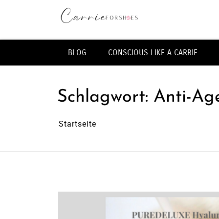
Zum
Inhalt
springen
Fashion & Lifestye Blog
BLOG
CONSCIOUS LIKE A CARRIE
Schlagwort:
Anti-Ag
Startseite