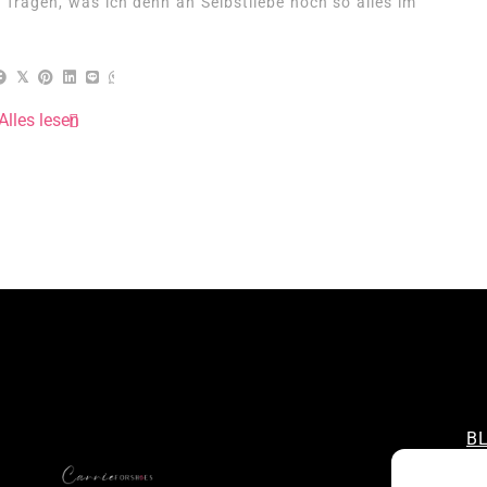
 fragen, was ich denn an Selbstliebe noch so alles im
Alles lesen
B
CO