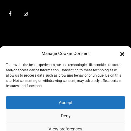
Manage Cookie Consent
To provide the best experiences, we use technologies like cookies to store
and/or access device information. Consenting to these technologies will
allow us to process data such as browsing behavior or unique IDs on this
site. Not consenting or withdrawing consent, may adversely affect certain
BLOG
features and functions.
CONSCIOUS LIKE A CARRIE
A CARRIE RECOMMENDS
ABOUT A CARRIE
PRIVACY
Accept
IMPRESSUM
Deny
View preferences