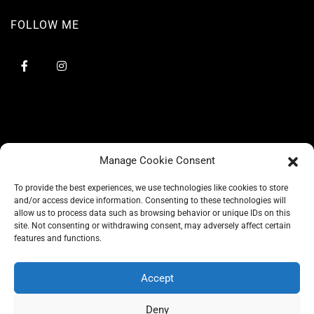
FOLLOW ME
Manage Cookie Consent
To provide the best experiences, we use technologies like cookies to store
and/or access device information. Consenting to these technologies will
allow us to process data such as browsing behavior or unique IDs on this
site. Not consenting or withdrawing consent, may adversely affect certain
BLOG
features and functions.
CONSCIOUS LIKE A CARRIE
A CARRIE RECOMMENDS
ABOUT A CARRIE
PRIVACY
Accept
IMPRESSUM
Deny