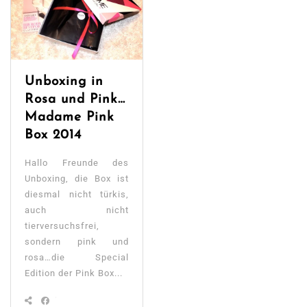
Unboxing in
Rosa und Pink…
Madame Pink
Box 2014
Hallo Freunde des
Unboxing, die Box ist
diesmal nicht türkis,
auch nicht
tierversuchsfrei,
sondern pink und
rosa…die Special
Edition der Pink Box...