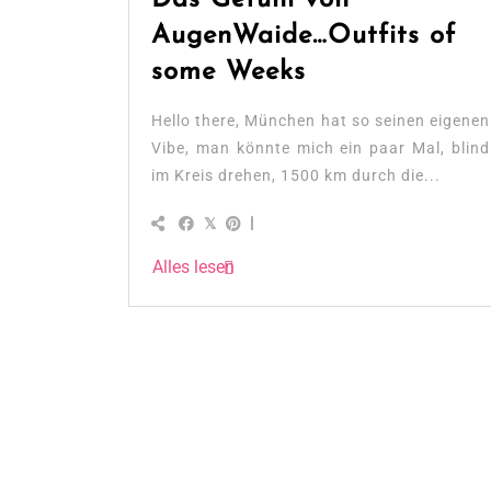
AugenWaide…Outfits of
some Weeks
Hello there, München hat so seinen eigenen
Vibe, man könnte mich ein paar Mal, blind
im Kreis drehen, 1500 km durch die...
Alles lesen