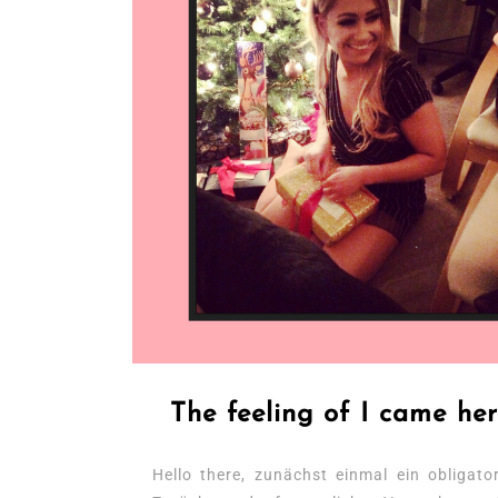
The feeling of I came he
Hello there, zunächst einmal ein obliga