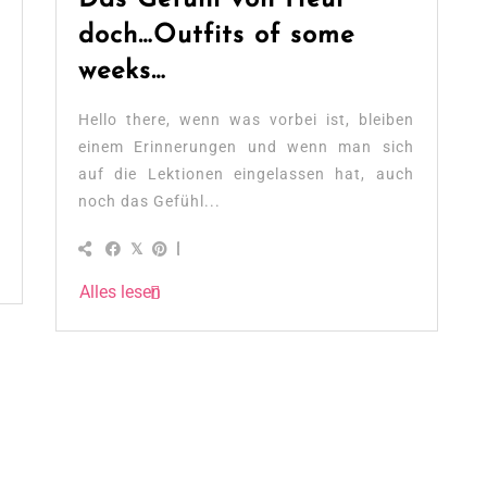
doch…Outfits of some
weeks…
Hello there, wenn was vorbei ist, bleiben
einem Erinnerungen und wenn man sich
auf die Lektionen eingelassen hat, auch
noch das Gefühl...
Alles lesen