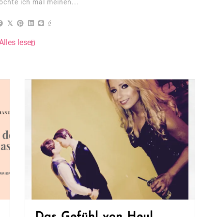
öchte ich mal meinen...
Alles lesen
Das Gefühl von Heul