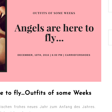
re to fly…Outfits of some Weeks
torischen frohes neues Jahr zum Anfang des Jahres.