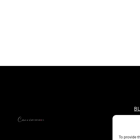
B
CO
A
A
To provide t