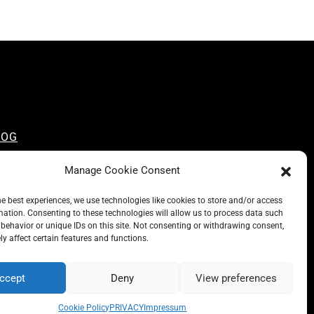
LOG
NSCIOUS LIKE A CARRIE
Manage Cookie Consent
 CARRIE RECOMMENDS
BOUT A CARRIE
he best experiences, we use technologies like cookies to store and/or access
mation. Consenting to these technologies will allow us to process data such
RIVACY
behavior or unique IDs on this site. Not consenting or withdrawing consent,
MPRESSUM
y affect certain features and functions.
ccept
Deny
View preferences
Cookie Policy
PRIVACY
Impressum