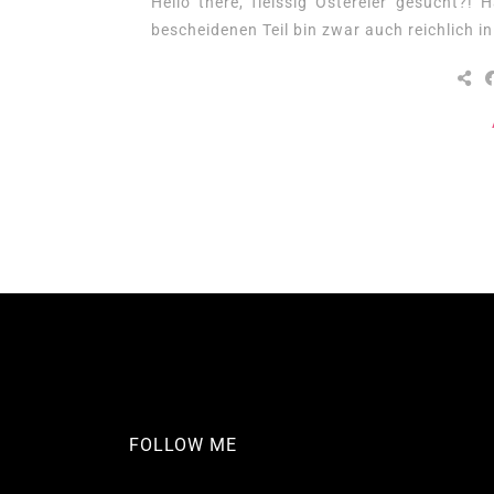
Hello there, fleissig Ostereier gesucht?!
bescheidenen Teil bin zwar auch reichlich i
FOLLOW ME