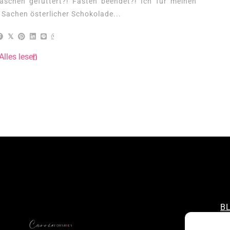
 Häschen gefuttert?! Fasten beendet?! Ich für meinen
n Sachen österlicher Schokolade...
Alles lesen
B
CO