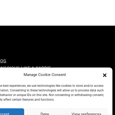
LOG
NSCIOUS LIKE A CARRIE
Manage Cookie Consent
 CARRIE RECOMMENDS
BOUT A CARRIE
he best experiences, we use technologies like cookies to store and/or access
RIVACY
mation. Consenting to these technologies will allow us to process data such
behavior or unique IDs on this site. Not consenting or withdrawing consent,
MPRESSUM
y affect certain features and functions.
ccept
Deny
View preferences