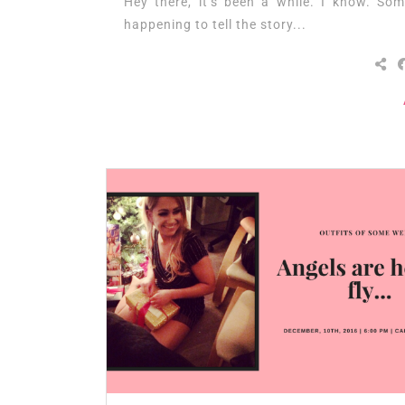
Hey there, it’s been a while. I know. Som
happening to tell the story...