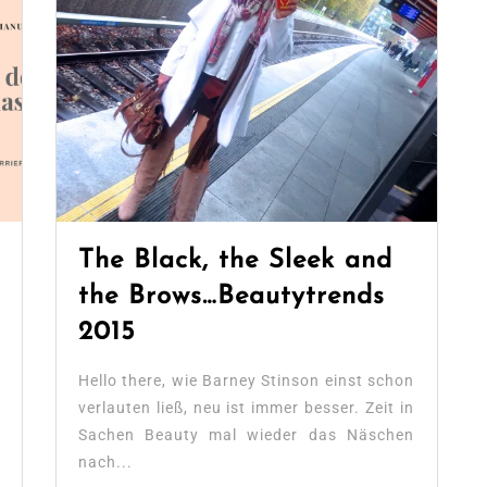
The Black, the Sleek and
the Brows…Beautytrends
2015
Hello there, wie Barney Stinson einst schon
verlauten ließ, neu ist immer besser. Zeit in
Sachen Beauty mal wieder das Näschen
nach...