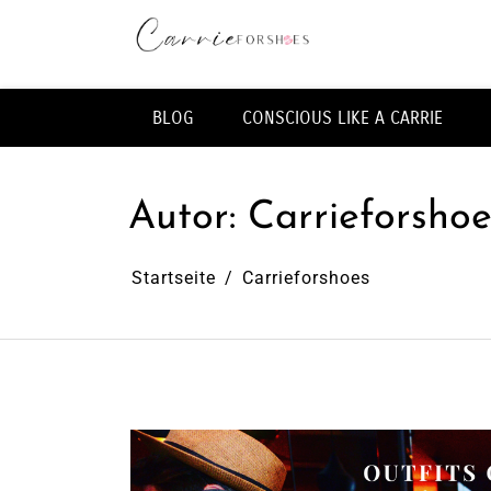
Zum
Inhalt
springen
Fashion & Lifestye Blog
BLOG
CONSCIOUS LIKE A CARRIE
Autor:
Carrieforshoe
Startseite
Carrieforshoes