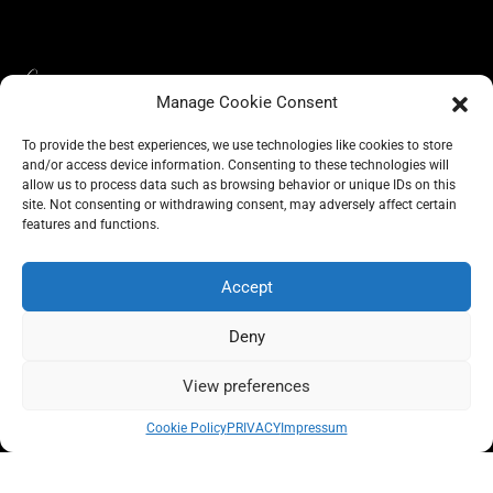
Manage Cookie Consent
To provide the best experiences, we use technologies like cookies to store
and/or access device information. Consenting to these technologies will
allow us to process data such as browsing behavior or unique IDs on this
site. Not consenting or withdrawing consent, may adversely affect certain
BLOG
CONSCIOUS LIKE A CARRIE
features and functions.
A CARRIE RECOMMENDS
ABOUT A CARRIE
PRIVACY
IMPRESSUM
Accept
Deny
View preferences
All rights reserved @carrieforshoes
Cookie Policy
PRIVACY
Impressum
Message