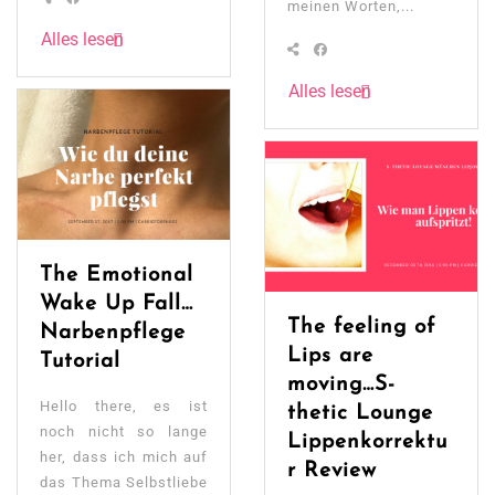
meinen Worten,...
Alles lesen
Alles lesen
The Emotional
Wake Up Fall…
The feeling of
Narbenpflege
Lips are
Tutorial
moving…S-
Hello there, es ist
thetic Lounge
noch nicht so lange
Lippenkorrektu
her, dass ich mich auf
r Review
das Thema Selbstliebe