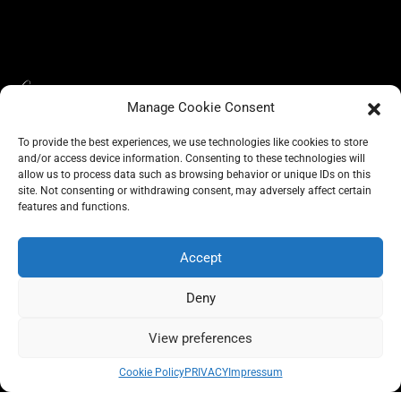
Manage Cookie Consent
To provide the best experiences, we use technologies like cookies to store
and/or access device information. Consenting to these technologies will
allow us to process data such as browsing behavior or unique IDs on this
site. Not consenting or withdrawing consent, may adversely affect certain
BLOG
CONSCIOUS LIKE A CARRIE
features and functions.
A CARRIE RECOMMENDS
ABOUT A CARRIE
PRIVACY
IMPRESSUM
Accept
Deny
View preferences
All rights reserved @carrieforshoes
Cookie Policy
PRIVACY
Impressum
Message