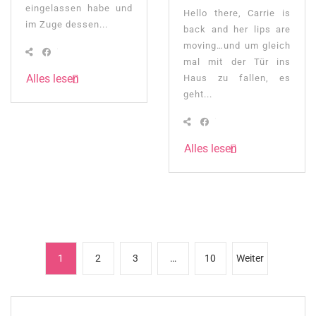
eingelassen habe und
Hello there, Carrie is
im Zuge dessen...
back and her lips are
moving…und um gleich
mal mit der Tür ins
Alles lesen
Haus zu fallen, es
geht...
Alles lesen
Seitennummerierung
1
2
3
…
10
Weiter
der
Beiträge