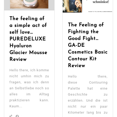
The feeling of
The Feeling of
a simple act of
Fighting the
self love…
Good Fight…
PUREDELUXE
GA-DE
Hyaluron
Cosmetics Basic
Glacier Mousse
Contour Kit
Review
Review
Hello there, ich komme
nicht umhin mich zu
Hello there,
fragen, was ich denn
diese Contouring
an Selbstliebe noch so
Palette hat eine
alles im Alltag
Geschichte zu
praktizieren kann.
erzählen. Und die ist
Kaum...
nicht nur ein paar
Kilometer lang bis zu