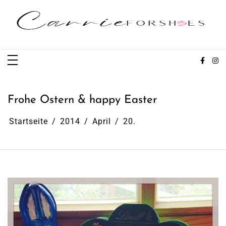
Zum
Inhalt
springen
Carrieforshoes
Fashion & Lifestye Blog
Frohe Ostern & happy Easter
Startseite
2014
April
20.