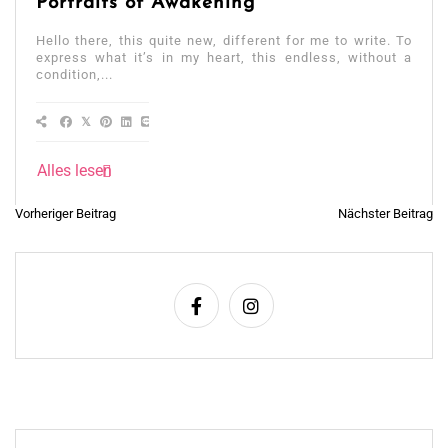
Portraits of Awakening
Hello there, this quite new, different for me to write. To
express what it’s in my heart, this endless, without a
condition,...
Alles lesen
Beitragsnavigation
Vorheriger Beitrag
Nächster Beitrag