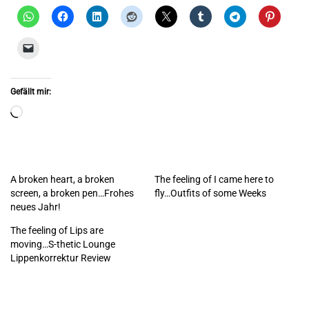
Gefällt mir:
Wird
geladen …
A broken heart, a broken
The feeling of I came here to
screen, a broken pen…Frohes
fly…Outfits of some Weeks
neues Jahr!
The feeling of Lips are
moving…S-thetic Lounge
Lippenkorrektur Review