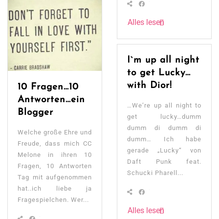
Alles lesen
I`m up all night
to get Lucky…
with Dior!
10 Fragen…10
Antworten…ein
…We’re up all night to
Blogger
get lucky…dumm
dumm di dumm di
Welche große Ehre und
dumm… Ich habe
Freude, dass mich CC
gerade „Lucky“ von
Melone in ihren 10
Daft Punk feat.
Fragen, 10 Antworten
Schucki Pharell...
Tag mit aufgenommen
hat..ich liebe ja
Fragespielchen. Wer...
Alles lesen