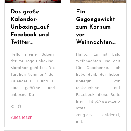
Das große
Ein
Kalender-
Gegengewicht
Unboxing…auf
zum Konsum
Facebook und
vor
Twitter…
Weihnachten…
Hello meine Süßen,
Hallo… Es ist bald
der 24-Tage-Unboxing-
Weihnachten und Zeit
Marathon geht los. Die
für Geschenke. Ich
Türchen Nummer 1 der
habe dank der lieben
Kalender I, II und III
Kollegin von
sind geöffnet und
Makeupbine auf
unboxed. Da...
Facebook, diese Seite
hier http://www.zeit-
statt-
zeug.de/ entdeckt,
Alles lesen
mit...