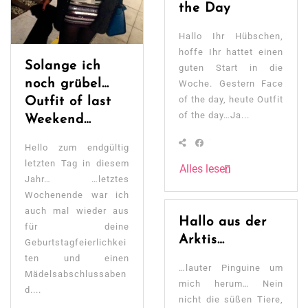
the Day
Hallo Ihr Hübschen,
hoffe Ihr hattet einen
Solange ich
guten Start in die
noch grübel…
Woche. Gestern Face
of the day, heute Outfit
Outfit of last
of the day…Ja...
Weekend…
Hello zum endgültig
letzten Tag in diesem
Alles lesen
Jahr… …letztes
Wochenende war ich
auch mal wieder aus
Hallo aus der
für deine
Arktis…
Geburtstagfeierlichkei
ten und einen
…lauter Pinguine um
Mädelsabschlussaben
mich herum… Nein
d....
nicht die süßen Tiere,