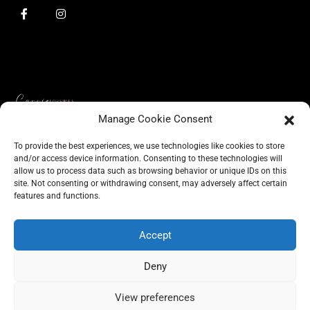
Manage Cookie Consent
To provide the best experiences, we use technologies like cookies to store
and/or access device information. Consenting to these technologies will
allow us to process data such as browsing behavior or unique IDs on this
BLOG
site. Not consenting or withdrawing consent, may adversely affect certain
CONSCIOUS LIKE A CARRIE
features and functions.
A CARRIE RECOMMENDS
ABOUT A CARRIE
PRIVACY
IMPRESSUM
Accept
Deny
View preferences