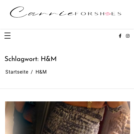
Zum
Inhalt
springen
Carrieforshoes
Fashion & Lifestye Blog
Schlagwort:
H&M
Startseite
H&M