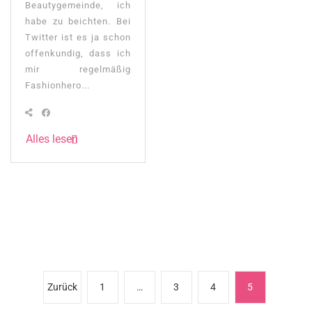
Beautygemeinde, ich
habe zu beichten. Bei
Twitter ist es ja schon
offenkundig, dass ich
mir regelmäßig
Fashionhero...
Alles lesen
Seitennummerierung
Zurück
1
…
3
4
5
der