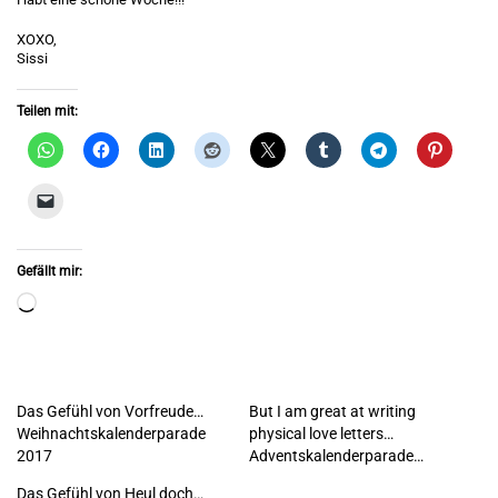
XOXO,
Sissi
Teilen mit:
Gefällt mir:
Wird
geladen …
Das Gefühl von Vorfreude…
But I am great at writing
Weihnachtskalenderparade
physical love letters…
2017
Adventskalenderparade…
Das Gefühl von Heul doch…