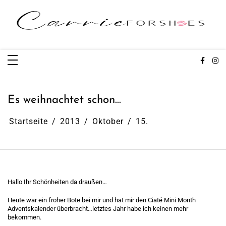
Zum
Inhalt
springen
Carrieforshoes
Fashion & Lifestye Blog
Es weihnachtet schon…
Startseite
2013
Oktober
15.
Hallo Ihr Schönheiten da draußen…
Heute war ein froher Bote bei mir und hat mir den Ciaté Mini Month
Adventskalender überbracht…letztes Jahr habe ich keinen mehr
bekommen.