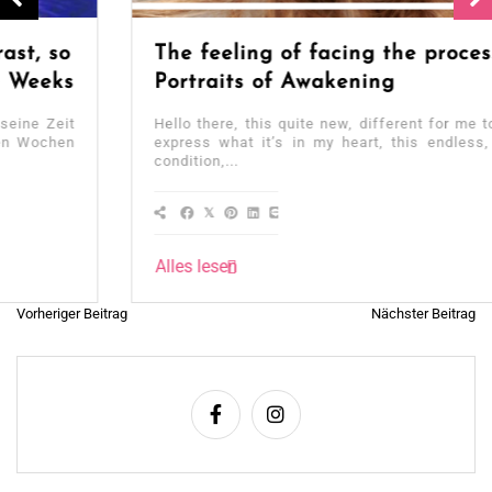
The feeling of facing the process…
Portraits of Awakening
Hello there, this quite new, different for me to write. To
express what it’s in my heart, this endless, without a
condition,...
Alles lesen
Beitragsnavigation
Vorheriger Beitrag
Nächster Beitrag