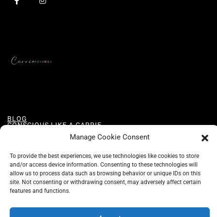
BLOG
CONSCIOUS LIKE A CARRIE
A CARRIE RECOMMENDS
Manage Cookie Consent
ABOUT A CARRIE
PRIVACY
IMPRESSUM
To provide the best experiences, we use technologies like cookies to store
and/or access device information. Consenting to these technologies will
allow us to process data such as browsing behavior or unique IDs on this
site. Not consenting or withdrawing consent, may adversely affect certain
features and functions.
All rights reserved @carrieforshoes