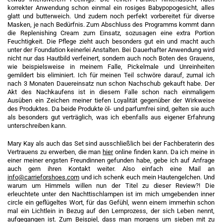
korrekter Anwendung schon einmal ein rosiges Babypopogesicht, alles
glatt und butterweich. Und zudem noch perfekt vorbereitet für diverse
Masken, je nach Bedürfnis. Zum Abschluss des Programms kommt dann
die Replenishing Cream zum Einsatz, sozusagen eine extra Portion
Feuchtigkeit. Die Pflege zieht auch besonders gut ein und macht auch
unter der Foundation keinerlei Anstalten. Bei Dauerhafter Anwendung wird
nicht nur das Hautbild verfeinert, sondern auch noch Boten des Grauens,
wie beispielsweise in meinem Falle, Pickelmale und Unreinheiten
gemildert bis eliminiert. Ich für meinen Teil schwöre darauf, zumal ich
nach 3 Monaten Dauereinsatz nun schon Nachschub gekauft habe. Der
Akt des Nachkaufens ist in diesem Falle schon nach einmaligem
Ausüben ein Zeichen meiner tiefen Loyalität gegenüber der Wirkweise
des Produktes. Da beide Produkte öl- und parfumfrei sind, gelten sie auch
als besonders gut verträglich, was ich ebenfalls aus eigener Erfahrung
unterschreiben kann.
Mary Kay als auch das Set sind ausschließlich bei der Fachberaterin des
Vertrauens zu erwerben, die man
hier
online finden kann. Da ich meine in
einer meiner engsten Freundinnen gefunden habe, gebe ich auf Anfrage
auch gern ihren Kontakt weiter. Also einfach eine Mail an
info@carrieforshoes.com
und ich schenk euch mein Hautengelchen. Und
warum um Himmels willen nun der Titel zu dieser Review?! Die
erleuchtete unter den Nachttischlampen ist im mich umgebenden inner
circle ein geflügeltes Wort, für das Gefühl, wenn einem immerhin schon
mal ein Lichtlein in Bezug auf den Lernprozess, der sich Leben nennt,
aufgegangen ist. Zum Beispiel, dass man morgens um sieben mit zu