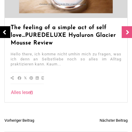
The feeling of a simple act of self
love…PUREDELUXE Hyaluron Glacier
Mousse Review
Hello there, ich komme nicht umhin mich zu fragen, was
ich denn an Selbstliebe noch so alles im Alltag
praktizieren kann. Kaum...
Alles lesen
Beitragsnavigation
Vorheriger Beitrag
Nächster Beitrag