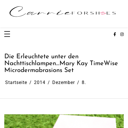
Zum
Inhalt
springen
Carrieforshoes
Fashion & Lifestye Blog
Die Erleuchtete unter den
Nachttischlampen…Mary Kay TimeWise
Microdermabrasions Set
Startseite
2014
Dezember
8.