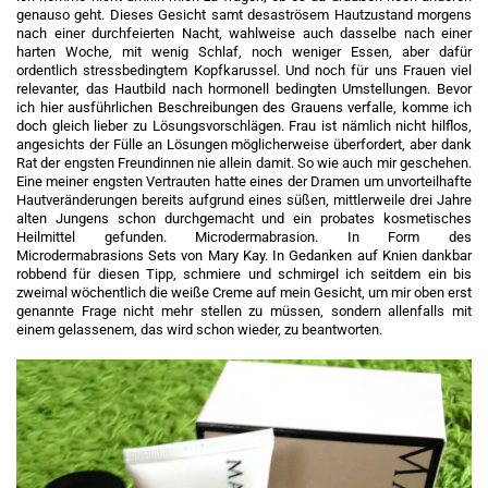
genauso geht. Dieses Gesicht samt desaströsem Hautzustand morgens
nach einer durchfeierten Nacht, wahlweise auch dasselbe nach einer
harten Woche, mit wenig Schlaf, noch weniger Essen, aber dafür
ordentlich stressbedingtem Kopfkarussel. Und noch für uns Frauen viel
relevanter, das Hautbild nach hormonell bedingten Umstellungen. Bevor
ich hier ausführlichen Beschreibungen des Grauens verfalle, komme ich
doch gleich lieber zu Lösungsvorschlägen. Frau ist nämlich nicht hilflos,
angesichts der Fülle an Lösungen möglicherweise überfordert, aber dank
Rat der engsten Freundinnen nie allein damit. So wie auch mir geschehen.
Eine meiner engsten Vertrauten hatte eines der Dramen um unvorteilhafte
Hautveränderungen bereits aufgrund eines süßen, mittlerweile drei Jahre
alten Jungens schon durchgemacht und ein probates kosmetisches
Heilmittel gefunden. Microdermabrasion. In Form des
Microdermabrasions Sets von Mary Kay. In Gedanken auf Knien dankbar
robbend für diesen Tipp, schmiere und schmirgel ich seitdem ein bis
zweimal wöchentlich die weiße Creme auf mein Gesicht, um mir oben erst
genannte Frage nicht mehr stellen zu müssen, sondern allenfalls mit
einem gelassenem, das wird schon wieder, zu beantworten.